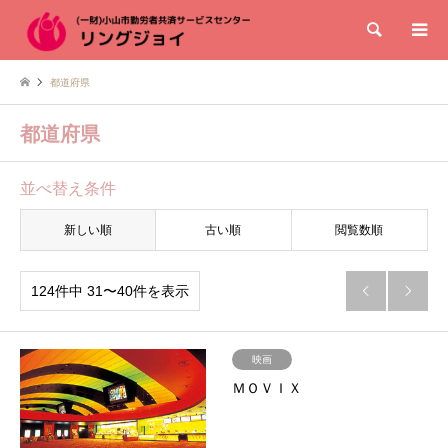
検索
都道府県
都道府県
並べ替え条件
新しい順
古い順
閲覧数順
124件中 31〜40件を表示


映画
ＭＯＶＩＸ