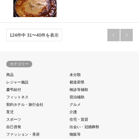
124件中 31〜40件を表示


カテゴリー
商品
未分類
レジャー施設
都道府県
慶弔給付
検診等補助
フィットネス
宿泊補助
契約ホテル・旅行会社
グルメ
育児
介護
スポーツ
住宅・賃貸
自己啓発
出会い・冠婚葬祭
ファッション・美容
物販等