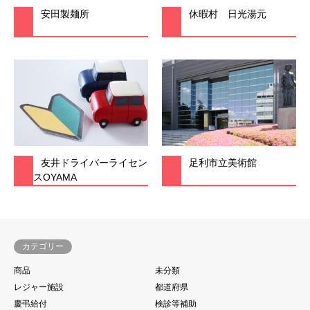
安田製麺所
休暇村 日光湯元
友井ドライバーライセン
足利市立美術館
スOYAMA
カテゴリー
商品
未分類
レジャー施設
都道府県
慶弔給付
検診等補助