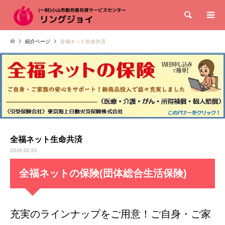
検索
紹介ページ
全福ネット生命共済
全福ネット生命共済
2026.02.01
全福ネットの保険(団体総合生活保険)
充実のラインナップをご用意！ご自身・ご家