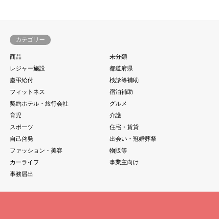
カテゴリー
商品
未分類
レジャー施設
都道府県
慶弔給付
検診等補助
フィットネス
宿泊補助
契約ホテル・旅行会社
グルメ
育児
介護
スポーツ
住宅・賃貸
自己啓発
出会い・冠婚葬祭
ファッション・美容
物販等
カーライフ
事業主向け
事務届出