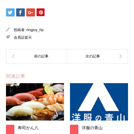
投稿者:
ringjoy_hp
会員証提示
関連記事
寿司かん八
洋服の青山