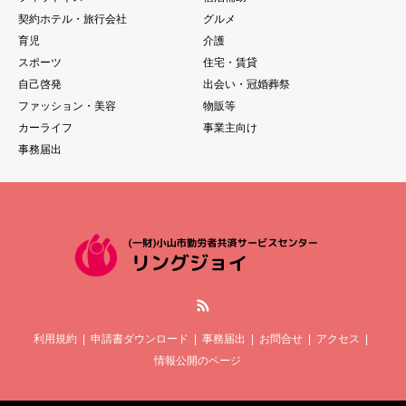
契約ホテル・旅行会社
グルメ
育児
介護
スポーツ
住宅・賃貸
自己啓発
出会い・冠婚葬祭
ファッション・美容
物販等
カーライフ
事業主向け
事務届出
RSS
利用規約
申請書ダウンロード
事務届出
お問合せ
アクセス
情報公開のページ