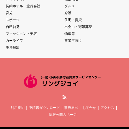
契約ホテル・旅行会社
グルメ
育児
介護
スポーツ
住宅・賃貸
自己啓発
出会い・冠婚葬祭
ファッション・美容
物販等
カーライフ
事業主向け
事務届出
RSS
利用規約
申請書ダウンロード
事務届出
お問合せ
アクセス
情報公開のページ